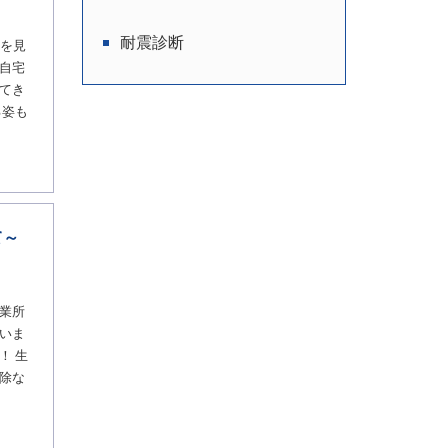
耐震診断
葉を見
自宅
てき
る姿も
て～
業所
いま
！ 生
除な