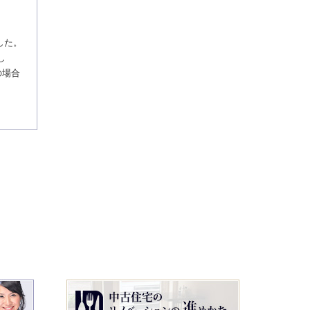
した。
し
の場合