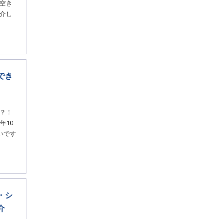
空き
介し
でき
？！
年10
いです
・シ
介