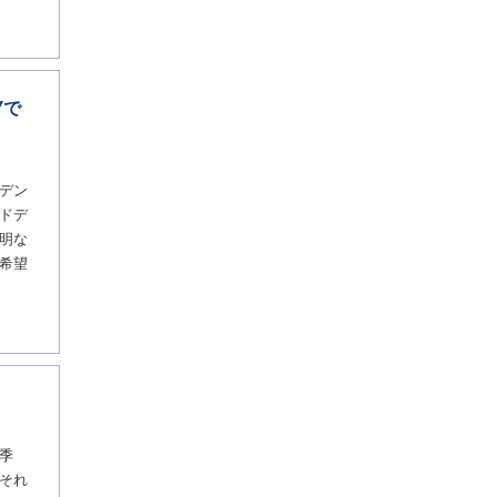
Yで
デン
ドデ
明な
希望
季
それ