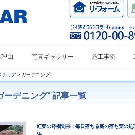
る理由
写真ギャラリー
施工事例
ステリア
> ガーデニング
ガーデニング" 記事一覧
紅葉の時機到来！毎日落ちる庭の落ち葉の処
法