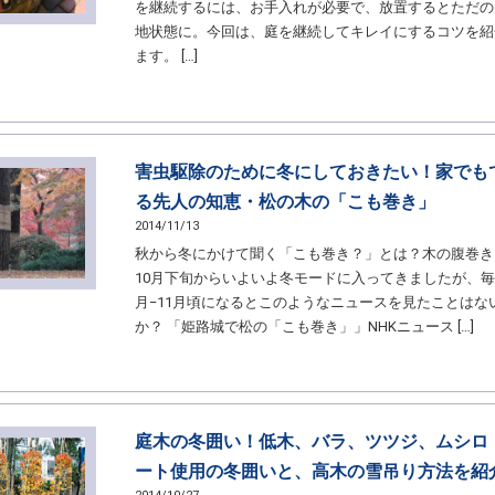
を継続するには、お手入れが必要で、放置するとただの
地状態に。今回は、庭を継続してキレイにするコツを紹
ます。 […]
害虫駆除のために冬にしておきたい！家でも
る先人の知恵・松の木の「こも巻き」
2014/11/13
秋から冬にかけて聞く「こも巻き？」とは？木の腹巻き
10月下旬からいよいよ冬モードに入ってきましたが、毎
月−11月頃になるとこのようなニュースを見たことはな
か？ 「姫路城で松の「こも巻き」」NHKニュース […]
庭木の冬囲い！低木、バラ、ツツジ、ムシロ
ート使用の冬囲いと、高木の雪吊り方法を紹