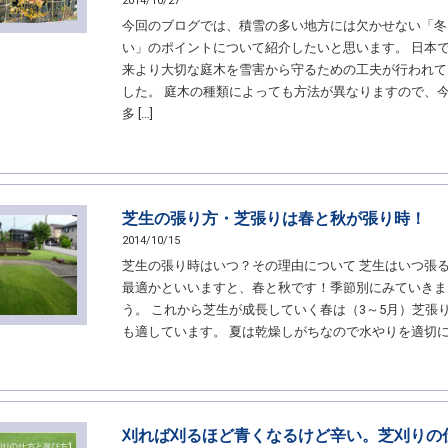
2014/10/27
今回のブログでは、積雪の多い地方には欠かせない「冬
い」のポイントについて紹介したいと思います。 日本
来より大切な庭木を雪害から守るための工夫が行われて
した。 庭木の種類によっても方法が異なりますので、
多 […]
芝生の張り方・芝張りは春と秋が張り時！
2014/10/15
芝生の張り時はいつ？その理由について 芝生はいつ張
最適かといいますと、春と秋です！季節別にみていきま
う。 これから芝生が成長していく春は（3～5月）芝張
も適しています。 夏は乾燥しがちなので水やりを適切に [
刈れば刈るほど青くなるけど辛い。芝刈りの