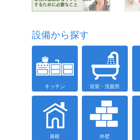
ジ
送
り
設備から探す