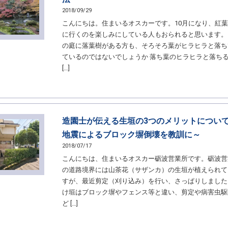
2018/09/29
こんにちは。住まいるオスカーです。10月になり、紅
に行くのを楽しみにしている人もおられると思います。
の庭に落葉樹がある方も、そろそろ葉がヒラヒラと落ち
ているのではないでしょうか 落ち葉のヒラヒラと落ち
[…]
造園士が伝える生垣の3つのメリットについ
地震によるブロック塀倒壊を教訓に～
2018/07/17
こんにちは、住まいるオスカー砺波営業所です。砺波営
の道路境界には山茶花（サザンカ）の生垣が植えられて
すが、最近剪定（刈り込み）を行い、さっぱりしました
け垣はブロック塀やフェンス等と違い、剪定や病害虫駆
ど […]