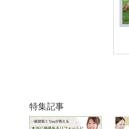
投
稿
の
特集記事
ペ
ー