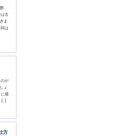
囲
では古
きま
今回は
るのが
しょ
りに最
…]
仕方