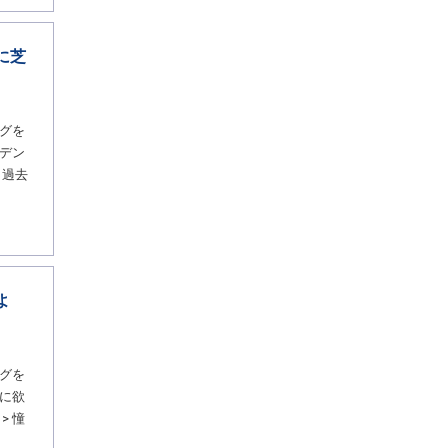
に芝
グを
デン
 過去
]
よ
グを
に欲
> 憧