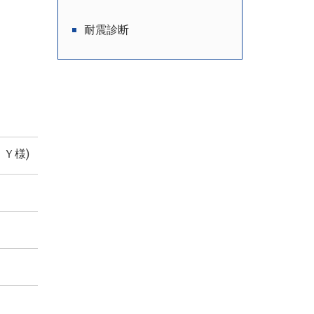
耐震診断
 Ｙ様
)