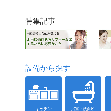
投
稿
の
特集記事
ペ
ー
ジ
送
り
設備から探す