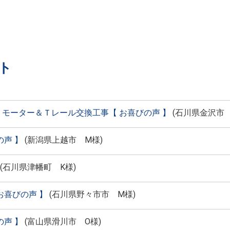
ト
モーター＆Ｔレール交換工事【 お喜びの声 】
(
石川県金沢市
声 】
(
新潟県上越市 M様
)
(
石川県津幡町 K様
)
お喜びの声 】
(
石川県野々市市 M様
)
声 】
(
富山県滑川市 O様
)