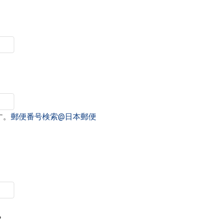
す。
郵便番号検索@日本郵便
？