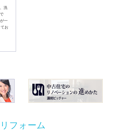
、洗
で
要が一
ってお
別リフォーム