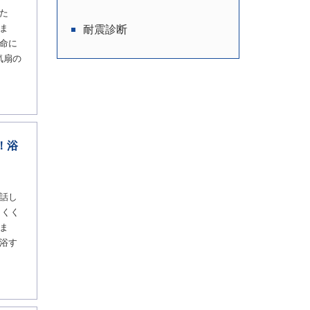
た
ま
耐震診断
命に
気扇の
！浴
話し
りくく
ま
浴す