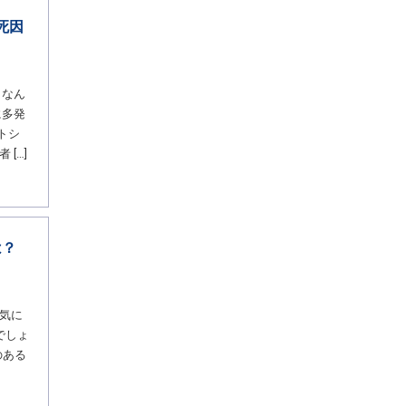
死因
 なん
に多発
トシ
[…]
は？
気に
でしょ
のある