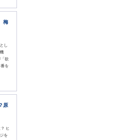
、梅
とし
機
が「欲
本番を
？原
？ ヒ
ジを