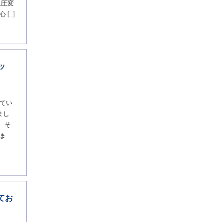
血圧変
[…]
ッ
てい
まし
、そ
ま
てお