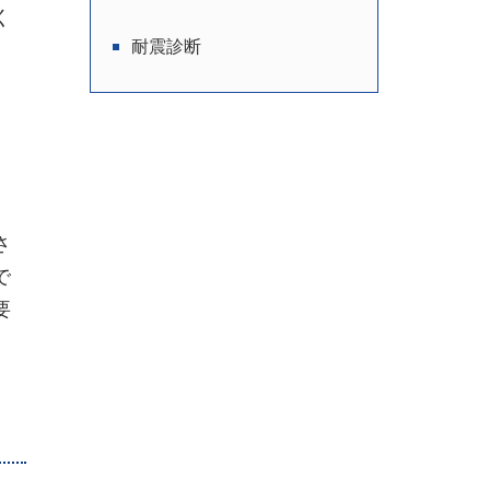
く
耐震診断
さ
で
要