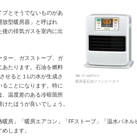
イプとそうでないものがあ
開放型暖房器」と呼ばれ
た後の排気ガスを室内に出
ーター、ガスストーブ、ガ
にあたります。石油を燃料
させると１Lの水が生成さ
暖房器石油ファンヒーター
いることになります。特に
は、温度差のある冷暗箇所
避けたほうが良いでしょう。
熱暖房」「暖房エアコン」「FFストーブ」「温水パネル
すめします。