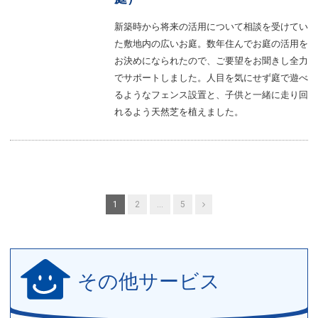
新築時から将来の活用について相談を受けてい
た敷地内の広いお庭。数年住んでお庭の活用を
お決めになられたので、ご要望をお聞きし全力
でサポートしました。人目を気にせず庭で遊べ
るようなフェンス設置と、子供と一緒に走り回
れるよう天然芝を植えました。
投
Next
1
2
…
5
稿
の
その他サービス
ペ
ー