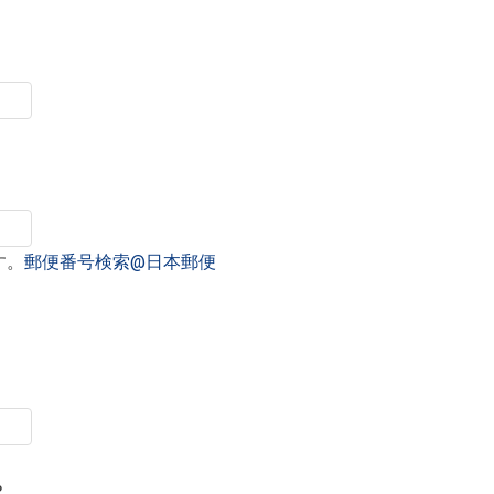
す。
郵便番号検索@日本郵便
？