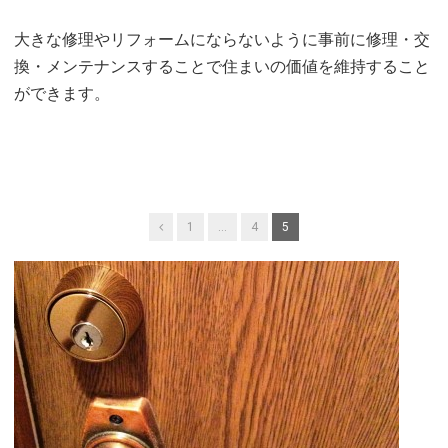
大きな修理やリフォームにならないように事前に修理・交
換・メンテナンスすることで住まいの価値を維持すること
ができます。
投
Previous
1
…
4
5
稿
の
ペ
ー
ジ