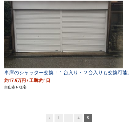
車庫のシャッター交換！１台入り・２台入りも交換可能。
約17.9万円 / 工期:約1日
白山市Ｎ様宅
投
Previous
1
…
4
5
稿