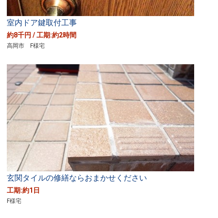
送
り
室内ドア鍵取付工事
約8千円 / 工期:約2時間
高岡市 F様宅
玄関タイルの修繕ならおまかせください
工期:約1日
F様宅