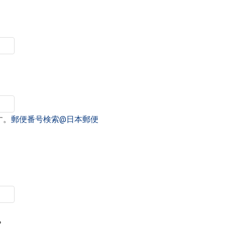
す。
郵便番号検索@日本郵便
？