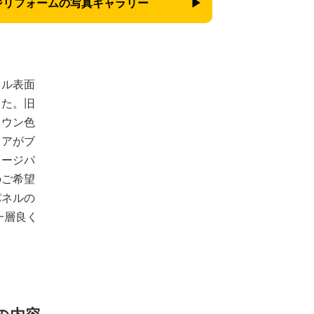
ジリフォームの
写真ギャラリー
ネル表面
した。旧
ラウン色
ドアがブ
レージパ
のご希望
パネルの
一層良く