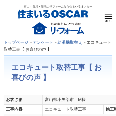
富山・石川・新潟のリフォームなら住まいるオスカー
MENU
トップページ
>
アンケート
>
給湯機取替え
> エコキュート
取替工事【 お喜びの声 】
エコキュート取替工事【 お
喜びの声 】
お客さま
富山県小矢部市 M様
工事内容
エコキュート取替工事
施工