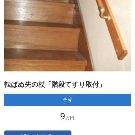
転ばぬ先の杖「階段てすり取付」
予算
9
万円