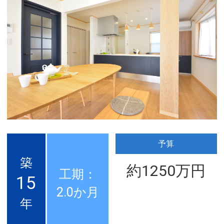
予算
築
約1250万円
工期：
15
2.0か月
年