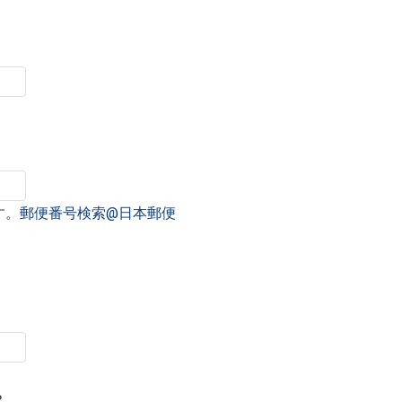
す。
郵便番号検索@日本郵便
？