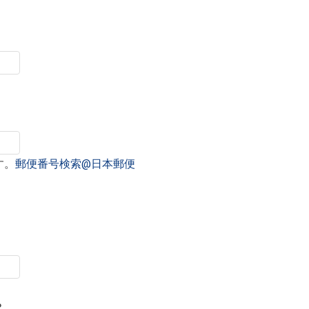
す。
郵便番号検索@日本郵便
？