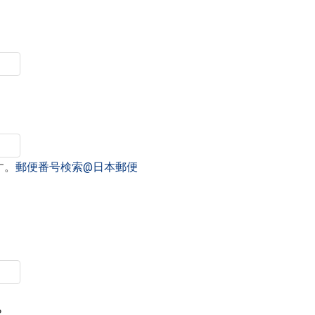
す。
郵便番号検索@日本郵便
？