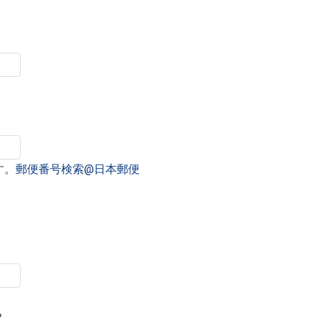
す。
郵便番号検索@日本郵便
？